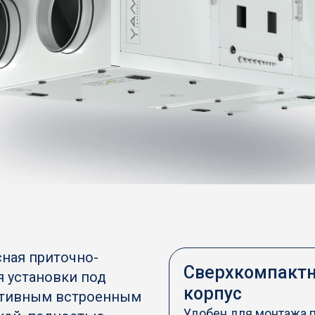
ная приточно-
Сверхкомпакт
я установки под
корпус
ктивным встроенным
Удобен для монтажа 