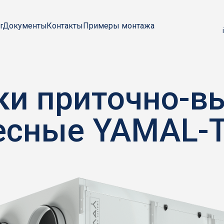
Примеры монтажа
г
Документы
Контакты
ки приточно-
есные YAMAL-