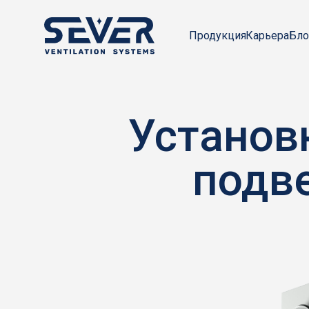
Карьера
Продукция
Бло
Установ
подв