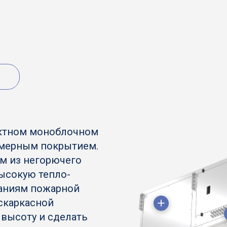
ктном моноблочном
имерным покрытием.
м из негорючего
ысокую тепло-
ваниям пожарной
ескаркасной
 высоту и сделать