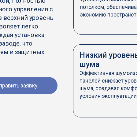
кой, полностью
потолком, обеспечива
ного управления с
экономию пространст
з верхний уровень
зволяет легко
ждая установка
заводе, что
тем и защитных
Низкий уровен
шума
Эффективная шумоиз
панелей снижает уров
править заявку
шума, создавая комф
условия эксплуатации